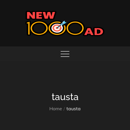
Skip
to
content
PARHAAT ILMAISISTA KASINOPELEISTÄ
NEW 1000AD
tausta
Home
tausta