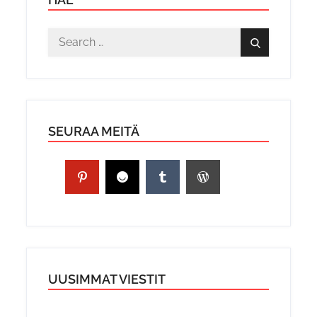
Search
Search
for:
SEURAA MEITÄ
UUSIMMAT VIESTIT